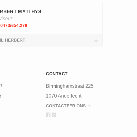
RBERT MATTHYS
viseur
0473/654.276
IL HERBERT
K
CONTACT
f
Birminghamstraat 225
k
1070 Anderlecht
CONTACTEER ONS