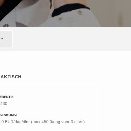
T?
RAKTISCH
ERENTIE
3430
SENKOMST
,0 EUR/dag/dlnr (max 450,0/dag voor 3 dlnrs)