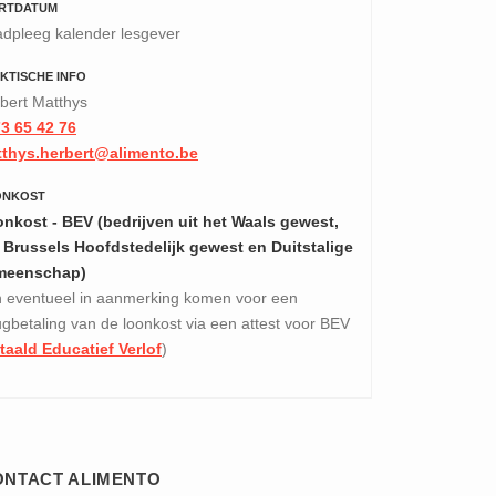
RTDATUM
dpleeg kalender lesgever
KTISCHE INFO
bert Matthys
3 65 42 76
thys.herbert@alimento.be
ONKOST
nkost - BEV (bedrijven uit het Waals gewest,
 Brussels Hoofdstedelijk gewest en Duitstalige
meenschap)
 eventueel in aanmerking komen voor een
ugbetaling van de loonkost via een attest voor BEV
taald Educatief Verlof
)
ONTACT ALIMENTO