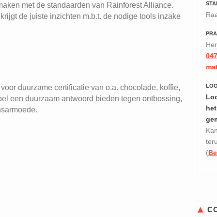
STA
maken met de standaarden van Rainforest Alliance.
Raa
rijgt de juiste inzichten m.b.t. de nodige tools inzake
PRA
Her
047
mat
LO
voor duurzame certificatie van o.a. chocolade, koffie,
Loo
doel een duurzaam antwoord bieden tegen ontbossing,
het
ansarmoede.
ge
Kan
ter
(
Be
C