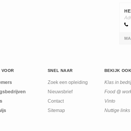
HE
Ad
MA
 VOOR
SNEL NAAR
BEKIJK OO
emers
Zoek een opleiding
Klas in bedrij
gsbedrijven
Nieuwsbrief
Food @ wor
s
Contact
Vinto
ijs
Sitemap
Nuttige links