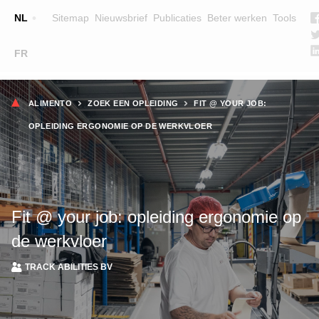
Top
NL
Sitemap
Nieuwsbrief
Publicaties
Beter werken
Tools
☰
FR
Main
OPLEIDINGEN
ZOEK EEN OPLEIDING
Kruimelpad
navigation
ALIMENTO
ZOEK EEN OPLEIDING
FIT @ YOUR JOB:
LESGEVERS
OPLEIDING ERGONOMIE OP DE WERKVLOER
WIE ZIJN WE
TEAM
CONTACT
Fit @ your job: opleiding ergonomie op
de werkvloer
TRACK ABILITIES BV