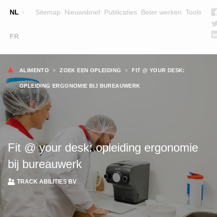
Top
NL
Sitemap
Nieuwsbrief
Publicaties
Beter werken
Tools
☰
FR
Main
OPLEIDINGEN
ZOEK EEN OPLEIDING
Kruimelpad
navigation
ALIMENTO
ZOEK EEN OPLEIDING
FIT @ YOUR DESK:
LESGEVERS
OPLEIDING ERGONOMIE BIJ BUREAUWERK
WIE ZIJN WE
TEAM
CONTACT
Fit @ your desk: opleiding ergonomie
bij bureauwerk
TRACK ABILITIES BV