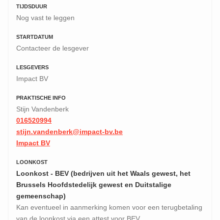
TIJDSDUUR
Nog vast te leggen
STARTDATUM
Contacteer de lesgever
LESGEVERS
Impact BV
PRAKTISCHE INFO
Stijn Vandenberk
016520994
stijn.vandenberk@impact-bv.be
Impact BV
LOONKOST
Loonkost - BEV (bedrijven uit het Waals gewest, het
Brussels Hoofdstedelijk gewest en Duitstalige
gemeenschap)
Kan eventueel in aanmerking komen voor een terugbetaling
van de loonkost via een attest voor BEV