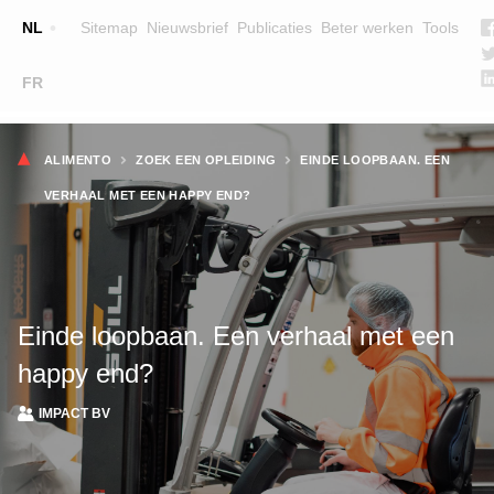
Top
NL
Sitemap
Nieuwsbrief
Publicaties
Beter werken
Tools
☰
FR
Main
OPLEIDINGEN
ZOEK EEN OPLEIDING
Kruimelpad
navigation
ALIMENTO
ZOEK EEN OPLEIDING
EINDE LOOPBAAN. EEN
LESGEVERS
VERHAAL MET EEN HAPPY END?
WIE ZIJN WE
TEAM
CONTACT
Einde loopbaan. Een verhaal met een
happy end?
IMPACT BV