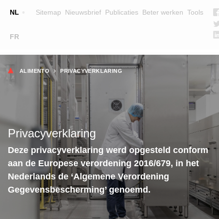
Top
NL
Sitemap
Nieuwsbrief
Publicaties
Beter werken
Tools
☰
FR
Main
OPLEIDINGEN
ZOEK EEN OPLEIDING
Kruimelpad
navigation
ALIMENTO
PRIVACYVERKLARING
LESGEVERS
WIE ZIJN WE
TEAM
Privacyverklaring
CONTACT
Deze privacyverklaring werd opgesteld conform
aan de Europese verordening 2016/679, in het
Nederlands de ‘Algemene Verordening
Gegevensbescherming’ genoemd.