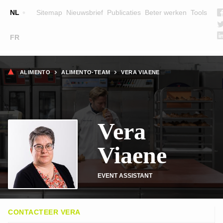
Top
NL
Sitemap
Nieuwsbrief
Publicaties
Beter werken
Tools
☰
FR
Main
OPLEIDINGEN
ZOEK EEN OPLEIDING
Kruimelpad
navigation
ALIMENTO
ALIMENTO-TEAM
VERA VIAENE
LESGEVERS
WIE ZIJN WE
Vera
TEAM
CONTACT
Viaene
EVENT ASSISTANT
CONTACTEER VERA