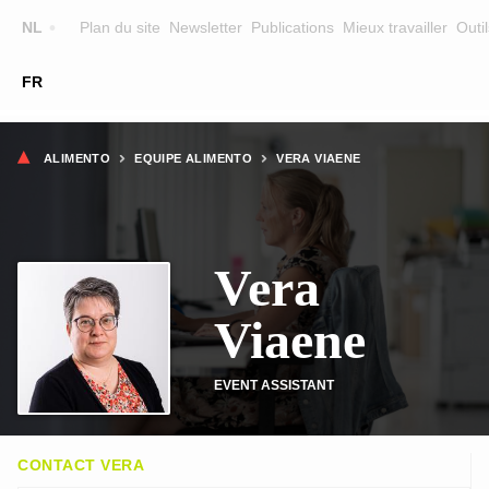
Top
NL
Plan du site
Newsletter
Publications
Mieux travailler
Outil
☰
FR
Main
FORMATION
CHERCHER UNE FORMATION
Fil
navigation
ALIMENTO
EQUIPE ALIMENTO
VERA VIAENE
FORMATEURS
d'Ariane
SUR ALIMENTO
Vera
EQUIPE
CONTACT
Viaene
EVENT ASSISTANT
CONTACT VERA