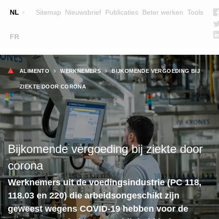
Top
NL
Sitemap
Nieuwsbrief
Publicaties
Beter werken
Tools
☰
FR
Main
OPLEIDINGEN
ZOEK EEN OPLEIDING
Kruimelpad
navigation
ALIMENTO
WERKNEMERS
BIJKOMENDE VERGOEDING BIJ
LESGEVERS
ZIEKTE DOOR CORONA
WIE ZIJN WE
TEAM
CONTACT
Bijkomende vergoeding bij ziekte door
corona
Werknemers uit de voedingsindustrie (PC 118,
118.03 en 220) die arbeidsongeschikt zijn
geweest wegens COVID-19 hebben voor de