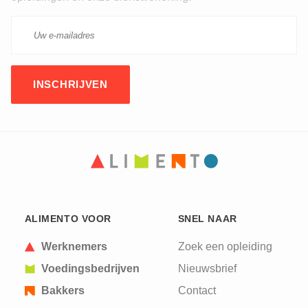
CAPTCHA
This question is for testing whether or not you are
ALIMENTO VOOR
SNEL NAAR
a human visitor and to prevent automated spam
submissions.
Werknemers
Zoek een opleiding
Voedingsbedrijven
Nieuwsbrief
Bakkers
Contact