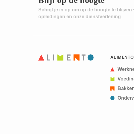
Blijf op de hoogte
Schrijf je in op om op de hoogte te blijven
opleidingen en onze dienstverlening.
ALIMENTO
Werkn
Voedin
Bakker
Onderw