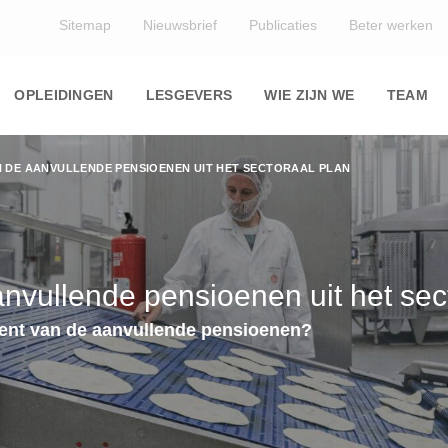
Top
Sitemap
Nieuwsbrief
Publicaties
Beter werken
Main
navigation
OPLEIDINGEN
LESGEVERS
WIE ZIJN WE
TEAM
 DE AANVULLENDE PENSIOENEN UIT HET SECTORAAL PLAN
nvullende pensioenen uit het sec
ement van de aanvullende pensioenen?