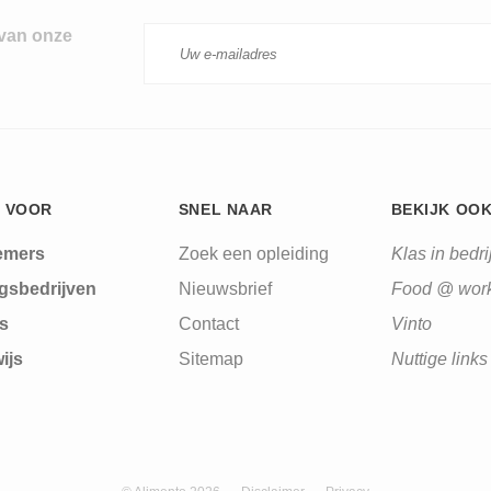
 van onze
 VOOR
SNEL NAAR
BEKIJK OO
emers
Zoek een opleiding
Klas in bedrij
gsbedrijven
Nieuwsbrief
Food @ wor
s
Contact
Vinto
ijs
Sitemap
Nuttige links