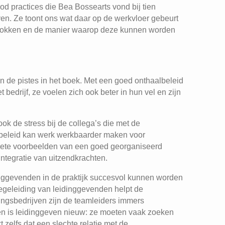
d practices die Bea Bossearts vond bij tien
en. Ze toont ons wat daar op de werkvloer gebeurt
lblokken en de manier waarop deze kunnen worden
 de pistes in het boek. Met een goed onthaalbeleid
 bedrijf, ze voelen zich ook beter in hun vel en zijn
k de stress bij de collega’s die met de
eleid kan werk werkbaarder maken voor
rete voorbeelden van een goed georganiseerd
 integratie van uitzendkrachten.
dinggevenden in de praktijk succesvol kunnen worden
egeleiding van leidinggevenden helpt de
ingsbedrijven zijn de teamleiders immers
hen is leidinggeven nieuw: ze moeten vaak zoeken
T
t zelfs dat een slechte relatie met de