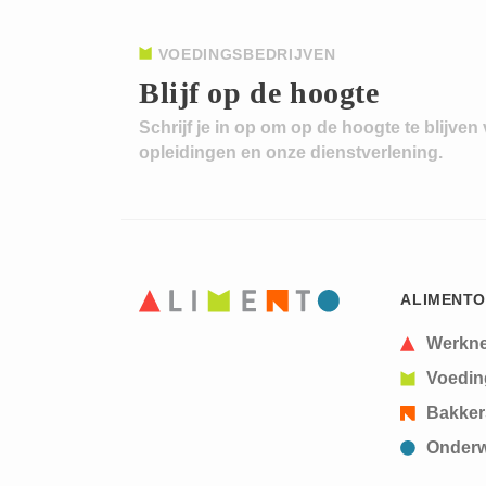
VOEDINGSBEDRIJVEN
Blijf op de hoogte
Schrijf je in op om op de hoogte te blijven
opleidingen en onze dienstverlening.
ALIMENTO
Werkn
Voedin
Bakker
Onderw