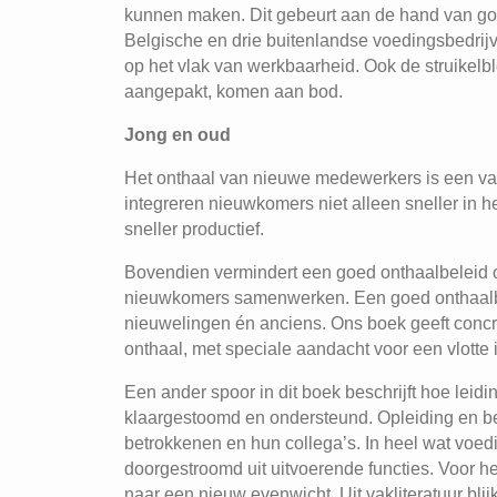
kunnen maken. Dit gebeurt aan de hand van goo
Belgische en drie buitenlandse voedingsbedrijv
op het vlak van werkbaarheid. Ook de struike
aangepakt, komen aan bod.
Jong en oud
Het onthaal van nieuwe medewerkers is een van
integreren nieuwkomers niet alleen sneller in het
sneller productief.
Bovendien vermindert een goed onthaalbeleid oo
nieuwkomers samenwerken. Een goed onthaalb
nieuwelingen én anciens. Ons boek geeft conc
onthaal, met speciale aandacht voor een vlotte
Een ander spoor in dit boek beschrijft hoe lei
klaargestoomd en ondersteund. Opleiding en b
betrokkenen en hun collega’s. In heel wat voed
doorgestroomd uit uitvoerende functies. Voor 
naar een nieuw evenwicht. Uit vakliteratuur blijk