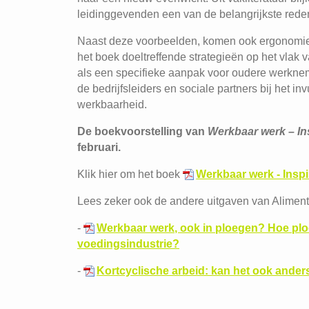
leidinggevenden een van de belangrijkste rede
Naast deze voorbeelden, komen ook ergonomie e
het boek doeltreffende strategieën op het vlak
als een specifieke aanpak voor oudere werknem
de bedrijfsleiders en sociale partners bij het in
werkbaarheid.
De boekvoorstelling van
Werkbaar werk – In
februari.
Klik hier om het boek
Werkbaar werk - Inspi
Lees zeker ook de andere uitgaven van Aliment
-
Werkbaar werk, ook in ploegen? Hoe plo
voedingsindustrie?
-
Kortcyclische arbeid: kan het ook ander