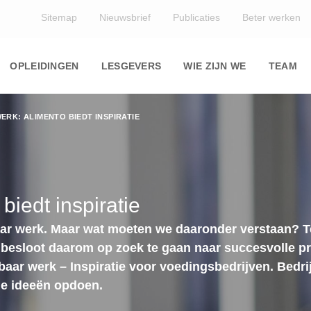
Top
Sitemap
Nieuwsbrief
Publicaties
Beter werken
Main
navigation
OPLEIDINGEN
LESGEVERS
WIE ZIJN WE
TEAM
RK: ALIMENTO BIEDT INSPIRATIE
biedt inspiratie
aar werk. Maar wat moeten we daaronder verstaan? 
o besloot daarom op zoek te gaan naar succesvolle pr
baar werk – Inspiratie voor voedingsbedrijven. Bedr
ige ideeën opdoen.