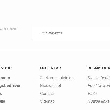
 van onze
 VOOR
SNEL NAAR
BEKIJK OO
emers
Zoek een opleiding
Klas in bedrij
gsbedrijven
Nieuwsbrief
Food @ wor
s
Contact
Vinto
ijs
Sitemap
Nuttige links