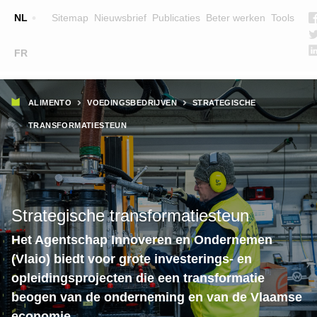
Top
NL
Sitemap
Nieuwsbrief
Publicaties
Beter werken
Tools
☰
FR
Main
OPLEIDINGEN
ZOEK EEN OPLEIDING
Kruimelpad
navigation
ALIMENTO
VOEDINGSBEDRIJVEN
STRATEGISCHE
LESGEVERS
TRANSFORMATIESTEUN
WIE ZIJN WE
TEAM
CONTACT
Strategische transformatiesteun
Het Agentschap Innoveren en Ondernemen
KMO-portefeuille
(Vlaio) biedt voor grote investerings- en
Europees Sociaal Fonds
opleidingsprojecten die een transformatie
KMO-portefeuille
beogen van de onderneming en van de Vlaamse
economie.