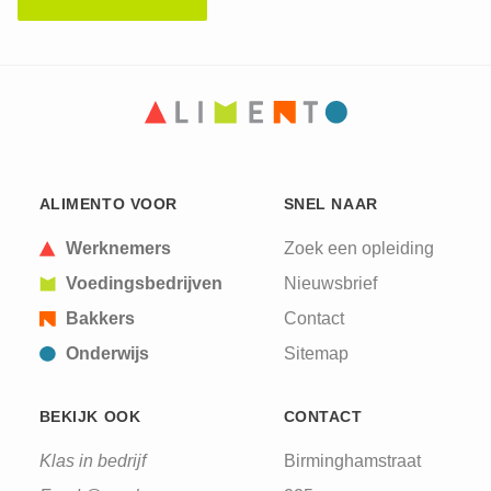
CAPTCHA
This question is for testing whether or not you are
ALIMENTO VOOR
SNEL NAAR
a human visitor and to prevent automated spam
submissions.
Werknemers
Zoek een opleiding
Voedingsbedrijven
Nieuwsbrief
Bakkers
Contact
Onderwijs
Sitemap
BEKIJK OOK
CONTACT
Klas in bedrijf
Birminghamstraat