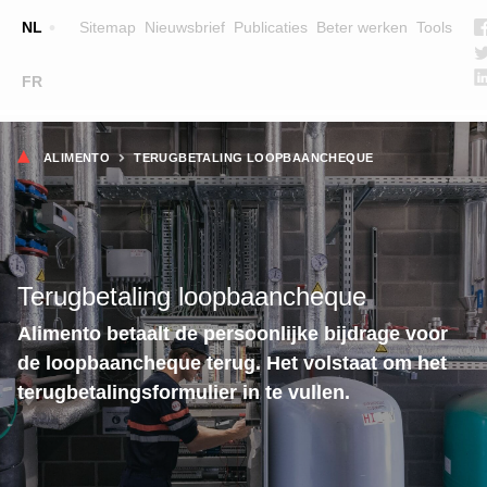
Top
NL
Sitemap
Nieuwsbrief
Publicaties
Beter werken
Tools
☰
FR
Main
OPLEIDINGEN
ZOEK EEN OPLEIDING
Kruimelpad
navigation
ALIMENTO
TERUGBETALING LOOPBAANCHEQUE
LESGEVERS
WIE ZIJN WE
TEAM
Terugbetaling loopbaancheque
CONTACT
Alimento betaalt de persoonlijke bijdrage voor
de loopbaancheque terug. Het volstaat om het
terugbetalingsformulier in te vullen.