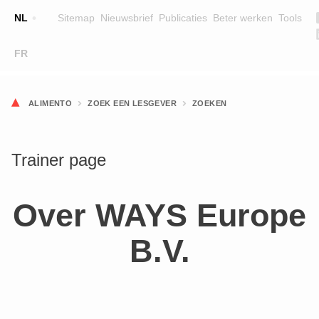
NL
Sitemap
Nieuwsbrief
Publicaties
Beter werken
Tools
☰
FR
OPLEIDINGEN
ZOEK EEN OPLEIDING
ALIMENTO
ZOEK EEN LESGEVER
ZOEKEN
LESGEVERS
WIE ZIJN WE
Trainer page
TEAM
Over WAYS Europe
CONTACT
B.V.