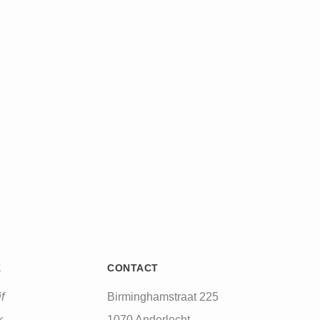
K
CONTACT
f
Birminghamstraat 225
k
1070 Anderlecht