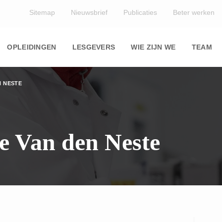
Top
Sitemap
Nieuwsbrief
Publicaties
Beter werken
Main
navigation
OPLEIDINGEN
LESGEVERS
WIE ZIJN WE
TEAM
N NESTE
e Van den Neste