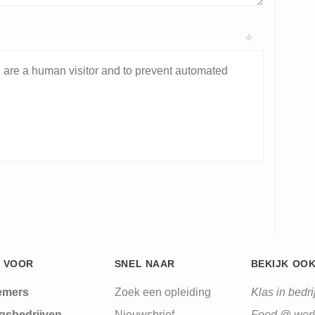
ou are a human visitor and to prevent automated
 VOOR
SNEL NAAR
BEKIJK OO
emers
Zoek een opleiding
Klas in bedrij
gsbedrijven
Nieuwsbrief
Food @ wor