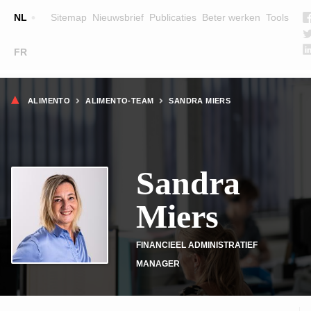
Top
NL
Sitemap
Nieuwsbrief
Publicaties
Beter werken
Tools
☰
FR
Main
OPLEIDINGEN
ZOEK EEN OPLEIDING
Kruimelpad
navigation
ALIMENTO
ALIMENTO-TEAM
SANDRA MIERS
LESGEVERS
WIE ZIJN WE
Sandra
TEAM
CONTACT
Miers
FINANCIEEL ADMINISTRATIEF
MANAGER