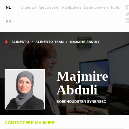
Top
NL
Sitemap
Nieuwsbrief
Publicaties
Beter werken
Tools
☰
FR
Main
OPLEIDINGEN
ZOEK EEN OPLEIDING
Kruimelpad
navigation
ALIMENTO
ALIMENTO-TEAM
MAJMIRE ABDULI
LESGEVERS
WIE ZIJN WE
Majmire
TEAM
CONTACT
Abduli
BOEKHOUDSTER SYNERSEC
CONTACTEER MAJMIRE