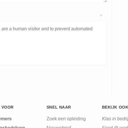
ou are a human visitor and to prevent automated
 VOOR
SNEL NAAR
BEKIJK OO
emers
Zoek een opleiding
Klas in bedrij
gsbedrijven
Nieuwsbrief
Food @ wor