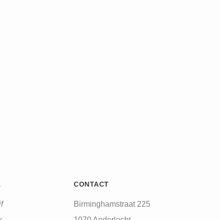
K
CONTACT
f
Birminghamstraat 225
k
1070 Anderlecht