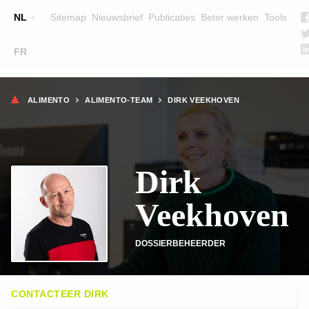
Top
NL
Sitemap
Nieuwsbrief
Publicaties
Beter werken
Tools
☰
FR
Main
OPLEIDINGEN
ZOEK EEN OPLEIDING
Kruimelpad
navigation
ALIMENTO
ALIMENTO-TEAM
DIRK VEEKHOVEN
LESGEVERS
WIE ZIJN WE
Dirk
TEAM
CONTACT
Veekhoven
DOSSIERBEHEERDER
CONTACTEER DIRK