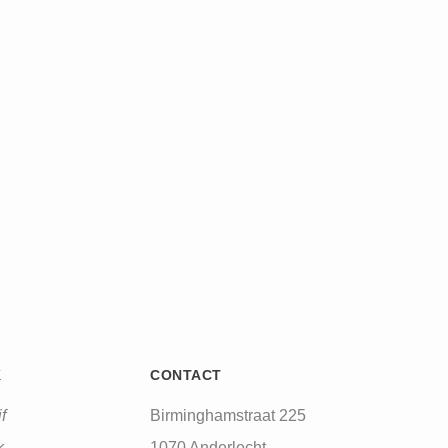
K
CONTACT
f
Birminghamstraat 225
k
1070 Anderlecht