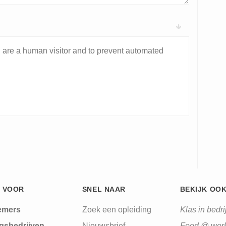
ou are a human visitor and to prevent automated
 VOOR
SNEL NAAR
BEKIJK OO
emers
Zoek een opleiding
Klas in bedrij
gsbedrijven
Nieuwsbrief
Food @ wor