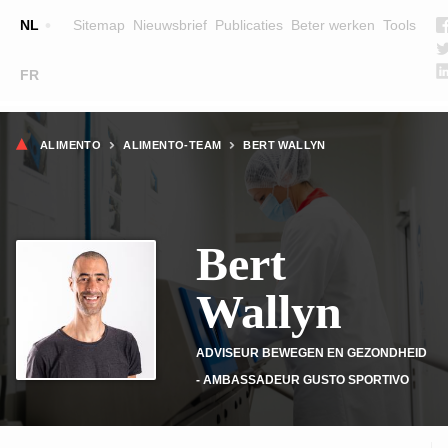
Top
NL
Sitemap
Nieuwsbrief
Publicaties
Beter werken
Tools
☰
FR
Main
OPLEIDINGEN
ZOEK EEN OPLEIDING
Kruimelpad
navigation
ALIMENTO
ALIMENTO-TEAM
BERT WALLYN
LESGEVERS
WIE ZIJN WE
Bert
TEAM
CONTACT
Wallyn
ADVISEUR BEWEGEN EN GEZONDHEID
- AMBASSADEUR GUSTO SPORTIVO