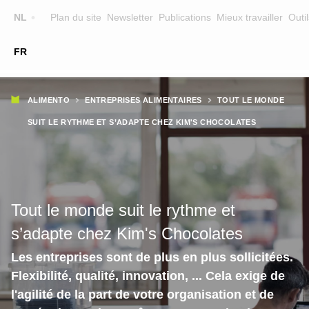
Top
NL
Plan du site
Newsletter
Publications
Mieux travailler
Outil
☰
FR
Main
FORMATION
CHERCHER UNE FORMATION
Fil
navigation
ALIMENTO
ENTREPRISES ALIMENTAIRES
TOUT LE MONDE
FORMATEURS
d'Ariane
SUIT LE RYTHME ET S’ADAPTE CHEZ KIM'S CHOCOLATES
SUR ALIMENTO
EQUIPE
CONTACT
Tout le monde suit le rythme et
s’adapte chez Kim's Chocolates
Les entreprises sont de plus en plus sollicitées.
Flexibilité, qualité, innovation, ... Cela exige de
l'agilité de la part de votre organisation et de