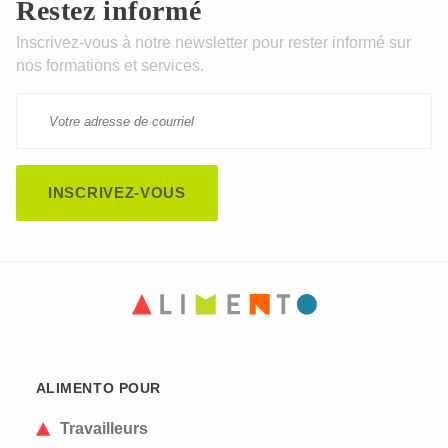
Restez informé
Inscrivez-vous à notre newsletter pour rester informé sur
nos formations et services.
CAPTCHA
This question is for testing whether or not you are
ALIMENTO POUR
a human visitor and to prevent automated spam
submissions.
Travailleurs