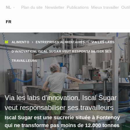
Top
NL
Plan du site
Newsletter
Publications
Mieux travailler
Outil
☰
FR
Main
FORMATION
CHERCHER UNE FORMATION
Fil
navigation
ALIMENTO
ENTREPRISES ALIMENTAIRES
VIA LES LABS
FORMATEURS
d'Ariane
D’INNOVATION, ISCAL SUGAR VEUT RESPONSABILISER SES
SUR ALIMENTO
TRAVAILLEURS
EQUIPE
CONTACT
Via les labs d’innovation, Iscal Sugar
veut responsabiliser ses travailleurs
Iscal Sugar est une sucrerie située à Fontenoy
qui ne transforme pas moins de 12.000 tonnes