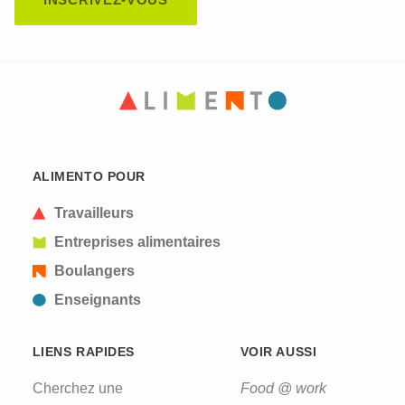
CAPTCHA
This question is for testing whether or not you are
ALIMENTO POUR
a human visitor and to prevent automated spam
submissions.
Travailleurs
Entreprises alimentaires
Boulangers
Enseignants
LIENS RAPIDES
VOIR AUSSI
Cherchez une
Food @ work