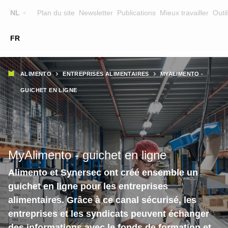
Top
NL
Plan du site
Newsletter
Publications
Mieux travailler
Outil
☰
FR
Main
FORMATION
CHERCHER UNE FORMATION
Fil
navigation
ALIMENTO
ENTREPRISES ALIMENTAIRES
MYALIMENTO -
FORMATEURS
d'Ariane
GUICHET EN LIGNE
SUR ALIMENTO
EQUIPE
CONTACT
MyAlimento - guichet en ligne
Alimento et Synersec ont créé ensemble un
guichet en ligne pour les entreprises
alimentaires. Grâce à ce canal sécurisé, les
entreprises et les syndicats peuvent échanger
des informations avec le fonds de formation et