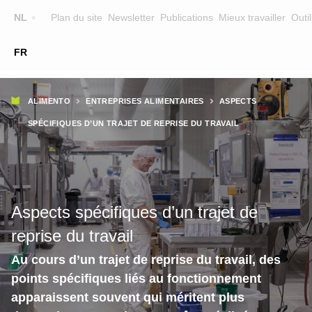
Top
NL
Plan du site
Newsletter
Publications
Mieux travailler
Outil
☰
FR
Main
FORMATION
CHERCHER UNE FORMATION
Fil
navigation
ALIMENTO
ENTREPRISES ALIMENTAIRES
ASPECTS
FORMATEURS
d'Ariane
SPÉCIFIQUES D’UN TRAJET DE REPRISE DU TRAVAIL
SUR ALIMENTO
EQUIPE
CONTACT
Aspects spécifiques d’un trajet de
reprise du travail
Au cours d’un trajet de reprise du travail, des
points spécifiques liés au fonctionnement
Trajet intégral de reprise du travail
apparaissent souvent qui méritent plus