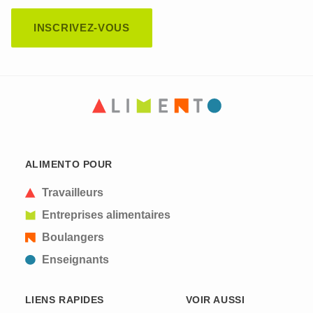
CAPTCHA
This question is for testing whether or not you are
ALIMENTO POUR
a human visitor and to prevent automated spam
submissions.
Travailleurs
Entreprises alimentaires
Boulangers
Enseignants
LIENS RAPIDES
VOIR AUSSI