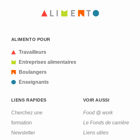
CAPTCHA
This question is for testing whether or not you are
ALIMENTO POUR
a human visitor and to prevent automated spam
submissions.
Travailleurs
Entreprises alimentaires
Boulangers
Enseignants
LIENS RAPIDES
VOIR AUSSI
Cherchez une
Food @ work
formation
Le Fonds de carrière
Newsletter
Liens utiles