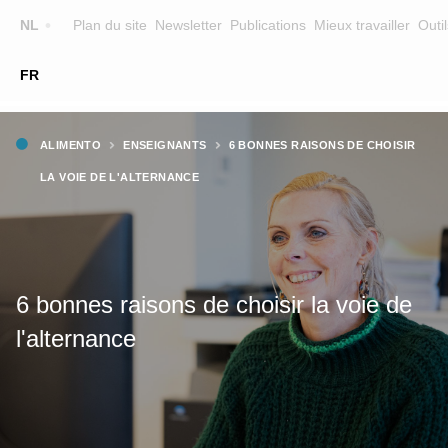
Top
NL
Plan du site
Newsletter
Publications
Mieux travailler
Outil
☰
FR
Main
FORMATION
CHERCHER UNE FORMATION
Fil
navigation
ALIMENTO
ENSEIGNANTS
6 BONNES RAISONS DE CHOISIR
FORMATEURS
d'Ariane
LA VOIE DE L'ALTERNANCE
SUR ALIMENTO
EQUIPE
CONTACT
6 bonnes raisons de choisir la voie de
l'alternance