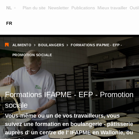
Top
NL
Plan du site
Newsletter
Publications
Mieux travailler
Outil
☰
FR
Main
FORMATION
CHERCHER UNE FORMATION
Fil
navigation
ALIMENTO
BOULANGERS
FORMATIONS IFAPME - EFP -
FORMATEURS
d'Ariane
PROMOTION SOCIALE
SUR ALIMENTO
EQUIPE
CONTACT
Formations IFAPME - EFP - Promotion
sociale
Vous-même ou un de vos travailleurs, vous
suivez une formation en boulangerie - pâtisserie
auprès d' un centre de l' IFAPME en Wallonie, ou