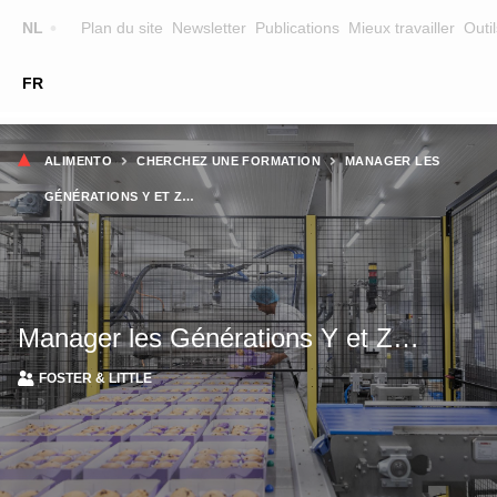
Top
NL
Plan du site
Newsletter
Publications
Mieux travailler
Outil
☰
FR
Main
FORMATION
CHERCHER UNE FORMATION
Fil
navigation
ALIMENTO
CHERCHEZ UNE FORMATION
MANAGER LES
FORMATEURS
d'Ariane
GÉNÉRATIONS Y ET Z…
SUR ALIMENTO
EQUIPE
CONTACT
Manager les Générations Y et Z…
FOSTER & LITTLE