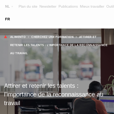
Top
NL
Plan du site
Newsletter
Publications
Mieux travailler
Outil
☰
FR
Main
FORMATION
ZOEK EEN OPLEIDING
Fil
navigation
ALIMENTO
CHERCHEZ UNE FORMATION
ATTIRER ET
FORMATEURS
d'Ariane
RETENIR LES TALENTS : L’IMPORTANCE DE LA RECONNAISSANCE
SUR ALIMENTO
AU TRAVAIL
EQUIPE
CONTACT
Attirer et retenir les talents :
l’importance de la reconnaissance au
travail