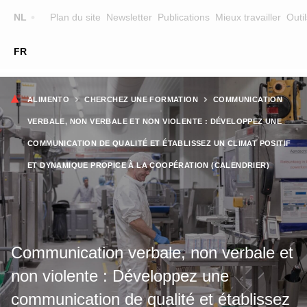
Top
NL
Plan du site
Newsletter
Publications
Mieux travailler
Outil
☰
FR
Main
FORMATION
ZOEK EEN OPLEIDING
Fil
navigation
ALIMENTO
CHERCHEZ UNE FORMATION
COMMUNICATION
FORMATEURS
d'Ariane
VERBALE, NON VERBALE ET NON VIOLENTE : DÉVELOPPEZ UNE
SUR ALIMENTO
COMMUNICATION DE QUALITÉ ET ÉTABLISSEZ UN CLIMAT POSITIF
ET DYNAMIQUE PROPICE À LA COOPÉRATION (CALENDRIER)
EQUIPE
CONTACT
Communication verbale, non verbale et
non violente : Développez une
communication de qualité et établissez