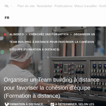
Top
NL
Plan du site
Newsletter
Publications
Mieux travailler
Outil
☰
FR
Main
FORMATION
CHERCHER UNE FORMATION
Fil
navigation
ALIMENTO
CHERCHEZ UNE FORMATION
ORGANISER UN
FORMATEURS
d'Ariane
TEAM BUILDING À DISTANCE POUR FAVORISER LA COHÉSION
SUR ALIMENTO
D'ÉQUIPE (FORMATION À DISTANCE)
EQUIPE
CONTACT
Organiser un Team building à distance
pour favoriser la cohésion d'équipe
(Formation à distance)
FORMATION À DISTANCE
À DÉTERMINER, SELON LES