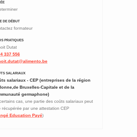
ÉE
eterminer
E DE DÉBUT
tactez formateur
OS PRATIQUES
oit Dutat
4 337 556
oit.dutat@alimento.be
TS SALARIAUX
ts salariaux - CEP (entreprises de la région
lonne,de Bruxelles-Capitale et de la
mmunauté germaphone)
certains cas, une partie des coûts salariaux peut
e récupérée par une attestation CEP
ngé Education Payé
)