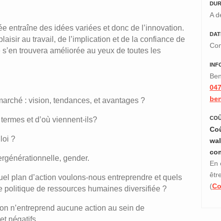
DUR
A d
e entraîne des idées variées et donc de l’innovation.
DAT
laisir au travail, de l’implication et de la confiance de
Con
é s’en trouvera améliorée au yeux de toutes les
INF
Ben
047
ben
 marché : vision, tendances, et avantages ?
COÛ
 termes et d’où viennent-ils?
Coû
loi ?
wal
co
tergénérationnelle, gender.
En 
êtr
 Quel plan d’action voulons-nous entreprendre et quels
(
Co
e politique de ressources humaines diversifiée ?
i on n’entreprend aucune action au sein de
 et négatifs.