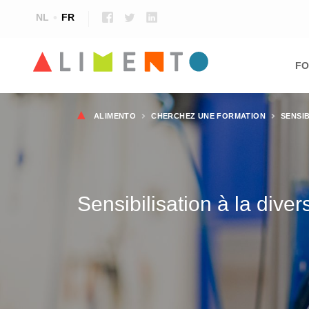
NL
FR
Ma
nav
FO
Fil
ALIMENTO
CHERCHEZ UNE FORMATION
SENSIB
d'Ariane
Sensibilisation à la divers