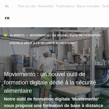
Top
NL
Plan du site
Newsletter
Publications
Mieux travailler
Outil
☰
FR
Main
FORMATION
CHERCHER UNE FORMATION
Fil
navigation
ALIMENTO
MOVIEMENTO : UN NOUVEL OUTIL DE FORMATION
FORMATEURS
d'Ariane
DIGITALE DÉDIÉ À LA SÉCURITÉ ALIMENTAIRE
SUR ALIMENTO
EQUIPE
CONTACT
Moviemento : un nouvel outil de
formation digitale dédié à la sécurité
alimentaire
Notre outil de formation digitale 'Moviemento’
vous propose une formation de base à distance