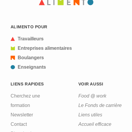
CAPTCHA
This question is for testing whether or not you are
ALIMENTO POUR
a human visitor and to prevent automated spam
submissions.
Travailleurs
Entreprises alimentaires
Boulangers
Enseignants
LIENS RAPIDES
VOIR AUSSI
Cherchez une
Food @ work
formation
Le Fonds de carrière
Newsletter
Liens utiles
Contact
Accueil efficace