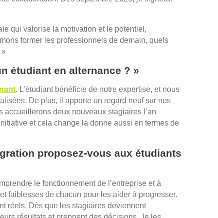
e qui valorise la motivation et le potentiel,
mons former les professionnels de demain, quels
 »
un étudiant en alternance ? »
nant
. L’étudiant bénéficie de notre expertise, et nous
lisées. De plus, il apporte un regard neuf sur nos
us accueillerons deux nouveaux stagiaires l’an
nitiative et cela change la donne aussi en termes de
égration proposez-vous aux étudiants
prendre le fonctionnement de l’entreprise et à
s et faiblesses de chacun pour les aider à progresser.
T
t réels. Dès que les stagiaires deviennent
eurs résultats et prennent des décisions. Je les