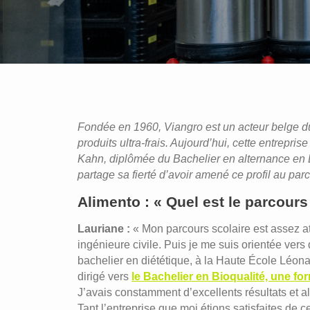
Fondée en 1960, Viangro est un acteur belge du 
produits ultra-frais. Aujourd’hui, cette entrep
Kahn, diplômée du Bachelier en alternance en B
partage sa fierté d’avoir amené ce profil au par
Alimento : « Quel est le parcours
Lauriane :
« Mon parcours scolaire est assez a
ingénieure civile. Puis je me suis orientée vers
bachelier en diététique, à la Haute École Léonar
dirigé vers
le Bachelier en Bioqualité, une f
J’avais constamment d’excellents résultats et al
Tant l’entreprise que moi étions satisfaites de 