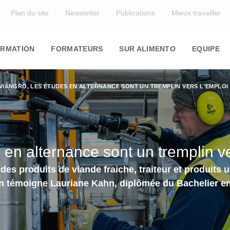
Top
Plan du site
Newsletter
Publications
Mieux travailler
in
igation
RMATION
FORMATEURS
SUR ALIMENTO
EQUIPE
VIANGRO, LES ÉTUDES EN ALTERNANCE SONT UN TREMPLIN VERS L'EMPLOI
 en alternance sont un tremplin ve
s produits de viande fraiche, traiteur et produits ult
n témoigne Lauriane Kahn, diplômée du Bachelier en 