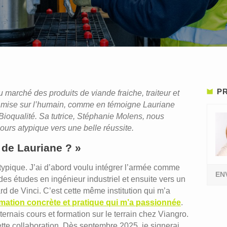
PR
marché des produits de viande fraiche, traiteur et
rise mise sur l’humain, comme en témoigne Lauriane
ioqualité. Sa tutrice, Stéphanie Molens, nous
cours atypique vers une belle réussite.
 de Lauriane ? »
typique. J’ai d’abord voulu intégrer l’armée comme
EN
 des études en ingénieur industriel et ensuite vers un
d de Vinci. C’est cette même institution qui m’a
ormation concrète et pratique qui m’a passionnée
.
ternais cours et formation sur le terrain chez Viangro.
cette collaboration. Dès septembre 2025, je signerai