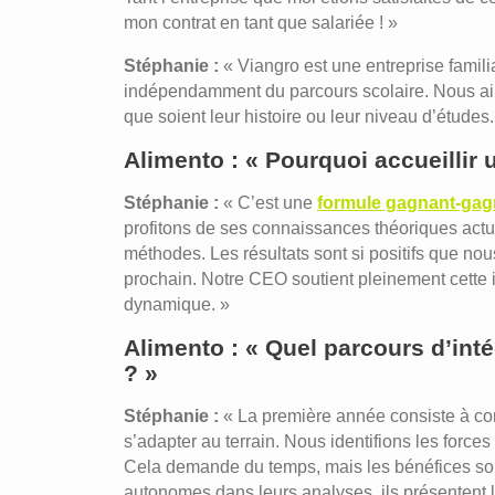
mon contrat en tant que salariée ! »
Stéphanie :
« Viangro est une entreprise familial
indépendamment du parcours scolaire. Nous ai
que soient leur histoire ou leur niveau d’études.
Alimento : « Pourquoi accueillir 
Stéphanie :
« C’est une
formule gagnant-gag
profitons de ses connaissances théoriques actua
méthodes. Les résultats sont si positifs que no
prochain. Notre CEO soutient pleinement cette i
dynamique. »
Alimento : « Quel parcours d’int
? »
Stéphanie :
« La première année consiste à com
s’adapter au terrain. Nous identifions les force
Cela demande du temps, mais les bénéfices son
autonomes dans leurs analyses, ils présentent l