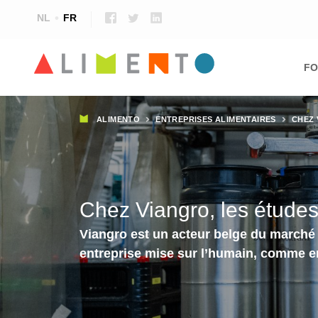
NL
FR
Ma
nav
FO
Fil
ALIMENTO
ENTREPRISES ALIMENTAIRES
CHEZ 
d'Ariane
Chez Viangro, les études
Viangro est un acteur belge du marché de
entreprise mise sur l’humain, comme e