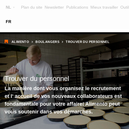
Top
NL
Plan du site
Newsletter
Publications
Mieux travailler
Outil
☰
FR
Main
FORMATION
CHERCHER UNE FORMATION
Fil
navigation
ALIMENTO
BOULANGERS
TROUVER DU PERSONNEL
FORMATEURS
d'Ariane
SUR ALIMENTO
EQUIPE
Trouver du personnel
CONTACT
La manière dont vous organisez le recrutement
et l' accueil de vos nouveaux collaborateurs est
fondamentale pour votre affaire! Alimento peut
vous soutenir dans vos démarches.