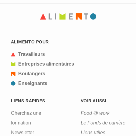
CAPTCHA
This question is for testing whether or not you are
ALIMENTO POUR
a human visitor and to prevent automated spam
submissions.
Travailleurs
Entreprises alimentaires
Boulangers
Enseignants
LIENS RAPIDES
VOIR AUSSI
Cherchez une
Food @ work
formation
Le Fonds de carrière
Newsletter
Liens utiles