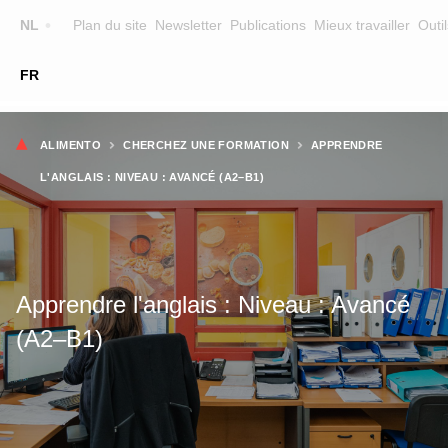
Top
NL
Plan du site
Newsletter
Publications
Mieux travailler
Outil
☰
FR
Main
FORMATION
CHERCHER UNE FORMATION
Fil
navigation
ALIMENTO
CHERCHEZ UNE FORMATION
APPRENDRE
FORMATEURS
d'Ariane
L'ANGLAIS : NIVEAU : AVANCÉ (A2–B1)
SUR ALIMENTO
EQUIPE
CONTACT
Apprendre l'anglais : Niveau : Avancé
(A2–B1)