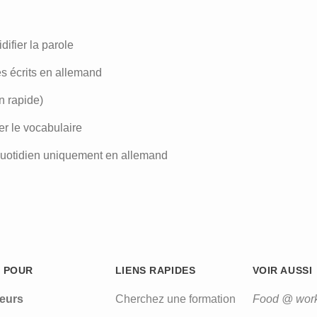
difier la parole
s écrits en allemand
n rapide)
er le vocabulaire
u quotidien uniquement en allemand
 POUR
LIENS RAPIDES
VOIR AUSSI
leurs
Cherchez une formation
Food @ wor