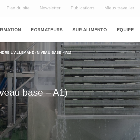
Top
Plan du site
Newsletter
Publications
Mieux travailler
in
igation
RMATION
FORMATEURS
SUR ALIMENTO
EQUIPE
NDRE L'ALLEMAND (NIVEAU BASE – A1)
iveau base – A1)