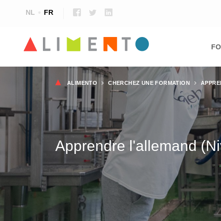
NL
FR
Ma
nav
FO
Fil
ALIMENTO
CHERCHEZ UNE FORMATION
APPRE
d'Ariane
Apprendre l'allemand (N