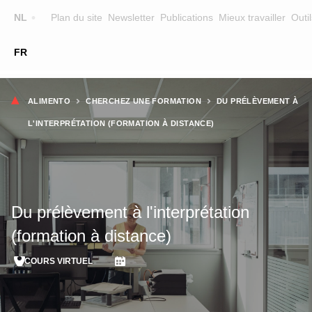
Top
NL
Plan du site
Newsletter
Publications
Mieux travailler
Outil
☰
FR
Main
FORMATION
CHERCHER UNE FORMATION
Fil
navigation
ALIMENTO
CHERCHEZ UNE FORMATION
DU PRÉLÈVEMENT À
FORMATEURS
d'Ariane
L'INTERPRÉTATION (FORMATION À DISTANCE)
SUR ALIMENTO
EQUIPE
CONTACT
Du prélèvement à l'interprétation
(formation à distance)
COURS VIRTUEL