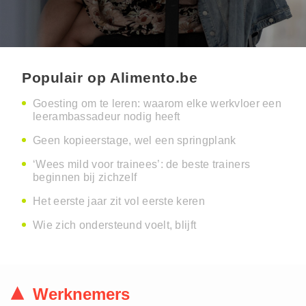
Populair op Alimento.be
Goesting om te leren: waarom elke werkvloer een
leerambassadeur nodig heeft
Geen kopieerstage, wel een springplank
‘Wees mild voor trainees’: de beste trainers
beginnen bij zichzelf
Het eerste jaar zit vol eerste keren
Wie zich ondersteund voelt, blijft
Werknemers