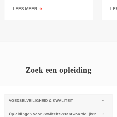
kri
LEES MEER
OVER
LE
GOESTING
OM
TE
LEREN:
WAAROM
ELKE
WERKVLOER
EEN
LEERAMBASSADEUR
Zoek een opleiding
NODIG
HEEFT
VOEDSELVEILIGHEID & KWALITEIT
Opleidingen voor kwaliteitsverantwoordelijken