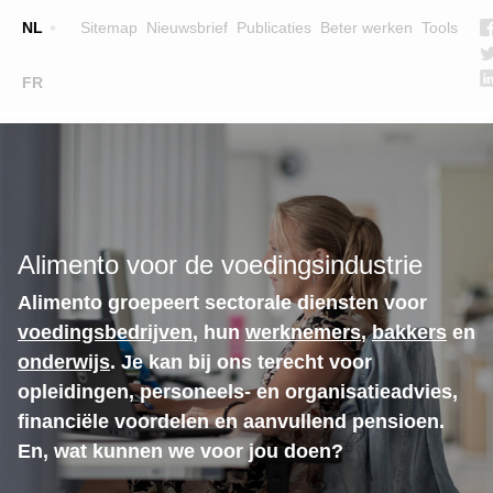
Top
NL
Sitemap
Nieuwsbrief
Publicaties
Beter werken
Tools
☰
FR
Main
OPLEIDINGEN
ZOEK EEN OPLEIDING
navigation
LESGEVERS
WIE ZIJN WE
Alimento voor de voedingsindustrie
TEAM
Alimento groepeert sectorale diensten voor
CONTACT
voedingsbedrijven
, hun
werknemers
,
bakkers
en
onderwijs
. Je kan bij ons terecht voor
opleidingen, personeels- en organisatieadvies,
financiële voordelen en aanvullend pensioen.
En, wat kunnen we voor jou doen?