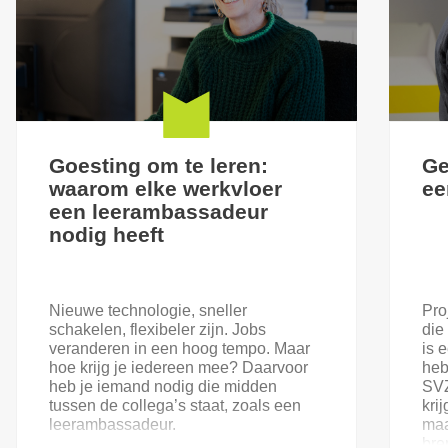
Goesting om te leren:
Ge
waarom elke werkvloer
ee
een leerambassadeur
nodig heeft
Nieuwe technologie, sneller
Pro
schakelen, flexibeler zijn. Jobs
die
veranderen in een hoog tempo. Maar
is 
hoe krijg je iedereen mee? Daarvoor
heb
heb je iemand nodig die midden
SVZ
tussen de collega’s staat, zoals een
kri
leerambassadeur.
maa
bre