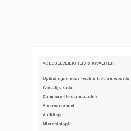
ELKE
WERKVLOER
EEN
LEERAMBASSADEUR
NODIG
HEEFT
VOEDSELVEILIGHEID & KWALITEIT
Opleidingen voor kwaliteitsverantwoordel
Wettelijk kader
Commerciële standaarden
Vloerpersoneel
Auditing
Microbiologie