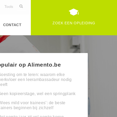
Tools
ZOEK EEN OPLEIDING
CONTACT
pulair op Alimento.be
oesting om te leren: waarom elke
werkvloer een leerambassadeur nodig
eeft
een kopieerstage, wel een springplank
Wees mild voor trainees’: de beste
rainers beginnen bij zichzelf
et eerste jaar zit vol eerste keren