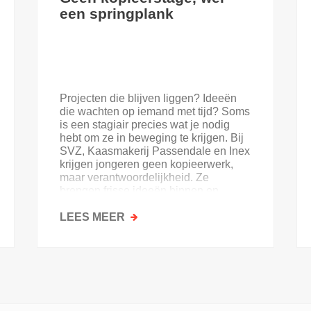
een springplank
Projecten die blijven liggen? Ideeën
die wachten op iemand met tijd? Soms
is een stagiair precies wat je nodig
hebt om ze in beweging te krijgen. Bij
SVZ, Kaasmakerij Passendale en Inex
krijgen jongeren geen kopieerwerk,
maar verantwoordelijkheid. Ze
brengen frisse ideeën binnen en
krijgen goesting in de sector.
LEES MEER
OVER
GEEN
KOPIEERSTAGE,
WEL
EEN
SPRINGPLANK