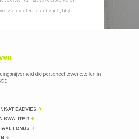
ie zich ondersteund voelt, blijft
jven
edingsnijverheid die personeel tewerkstellen in
220.
NISATIEADVIES
N KWALITEIT
IAAL FONDS
EN