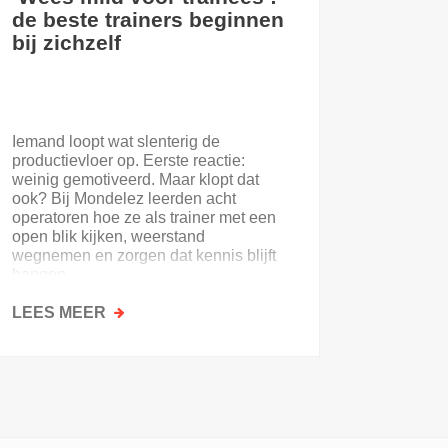
de beste trainers beginnen
eerste
bij zichzelf
Iemand loopt wat slenterig de
Je eerst
productievloer op. Eerste reactie:
nooit. E
weinig gemotiveerd. Maar klopt dat
of de on
ook? Bij Mondelez leerden acht
uitloopt 
operatoren hoe ze als trainer met een
open blik kijken, weerstand
wegnemen en zorgen dat kennis blijft
hangen.
LEES MEER
OVER
LEES M
‘WEES
MILD
VOOR
TRAINEES’:
DE