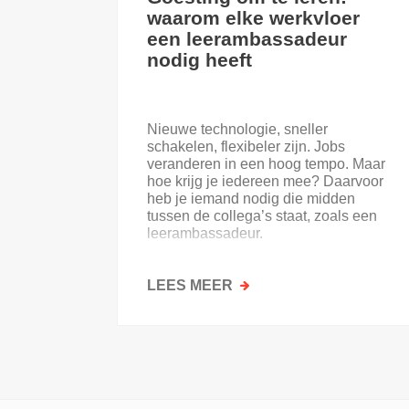
waarom elke werkvloer
een leerambassadeur
nodig heeft
Nieuwe technologie, sneller
schakelen, flexibeler zijn. Jobs
veranderen in een hoog tempo. Maar
hoe krijg je iedereen mee? Daarvoor
heb je iemand nodig die midden
tussen de collega’s staat, zoals een
leerambassadeur.
LEES MEER
OVER
GOESTING
OM
TE
LEREN:
WAAROM