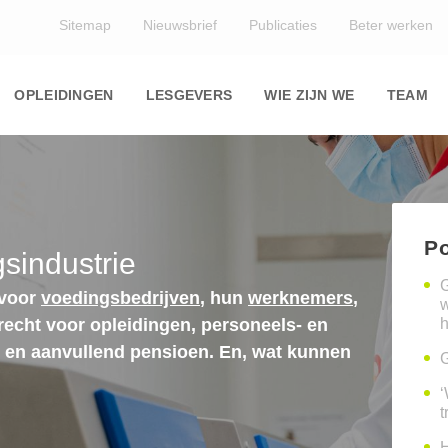
Top
Sitemap
Nieuwsbrief
Publicaties
Beter werken
Main
navigation
OPLEIDINGEN
LESGEVERS
WIE ZIJN WE
TEAM
Po
sindustrie
G
 voor
voedingsbedrijven
, hun
werknemers
,
erecht voor opleidingen, personeels- en
h
n en aanvullend pensioen. En, wat kunnen
G
‘
t
H