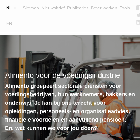
Top
NL
Sitemap
Nieuwsbrief
Publicaties
Beter werken
Tools
☰
FR
Main
OPLEIDINGEN
ZOEK EEN OPLEIDING
navigation
LESGEVERS
WIE ZIJN WE
Alimento voor de voedingsindustrie
TEAM
Alimento groepeert sectorale diensten voor
CONTACT
voedingsbedrijven
, hun
werknemers
,
bakkers
en
onderwijs
. Je kan bij ons terecht voor
opleidingen, personeels- en organisatieadvies,
financiële voordelen en aanvullend pensioen.
En, wat kunnen we voor jou doen?