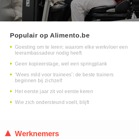
Populair op Alimento.be
Goesting om te leren: waarom elke werkvloer een
leerambassadeur nodig heeft
Geen kopieerstage, wel een springplank
‘Wees mild voor trainees’: de beste trainers
beginnen bij zichzelf
Het eerste jaar zit vol eerste keren
Wie zich ondersteund voelt, blijft
Werknemers