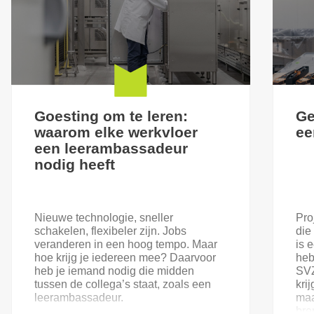
Goesting om te leren:
Ge
waarom elke werkvloer
ee
een leerambassadeur
nodig heeft
Nieuwe technologie, sneller
Pro
schakelen, flexibeler zijn. Jobs
die
veranderen in een hoog tempo. Maar
is 
hoe krijg je iedereen mee? Daarvoor
heb
heb je iemand nodig die midden
SVZ
tussen de collega’s staat, zoals een
kri
leerambassadeur.
maa
bre