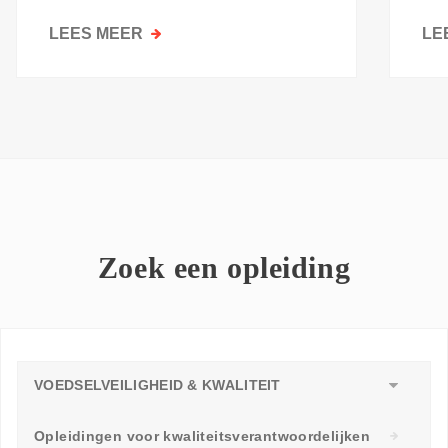
kri
LEES MEER
OVER
LE
GOESTING
OM
TE
LEREN:
WAAROM
ELKE
WERKVLOER
EEN
LEERAMBASSADEUR
Zoek een opleiding
NODIG
HEEFT
VOEDSELVEILIGHEID & KWALITEIT
Opleidingen voor kwaliteitsverantwoordelijken