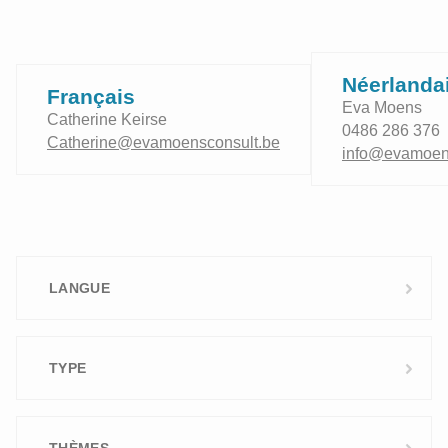
Néerlanda
Français
Eva Moens
Catherine Keirse
0486 286 376
Catherine@evamoensconsult.be
info@evamoen
LANGUE
Néerlandais
TYPE
Français
Interentreprise