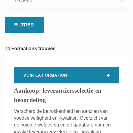
THÈMES
Digital learning
Sur mesure
Environnement
Formations pour enseignants
Sécurité alimentaire & qualité
74
Formations trouvés
Technologie alimentaire
VOIR LA FORMATION
Aankoop: leveranciersselectie-en
beoordeling
Verscherp de betrokkenheid ten aanzien van
voedselveiligheid en -kwaliteit. Overzicht van
de huidige wetgeving en de gangbare normen
inzake leveranciersselectie en -bewaking.