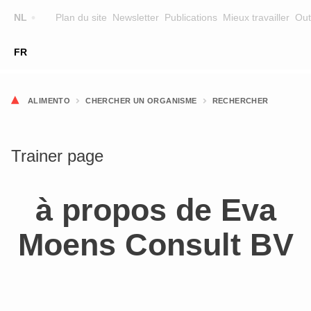
NL
Plan du site
Newsletter
Publications
Mieux travailler
Out
☰
FR
FORMATION
CHERCHER UNE FORMATION
ALIMENTO
CHERCHER UN ORGANISME
RECHERCHER
FORMATEURS
SUR ALIMENTO
Trainer page
EQUIPE
à propos de Eva
CONTACT
Moens Consult BV