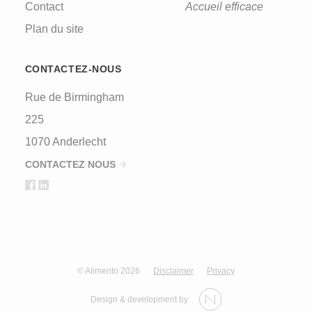
a human visitor and to prevent automated spam
Contact
Accueil efficace
submissions.
Plan du site
CONTACTEZ-NOUS
Rue de Birmingham
225
1070 Anderlecht
CONTACTEZ NOUS
© Alimento 2026
Disclaimer
Privacy
Design & development by