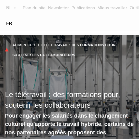
Top
NL
Plan du site
Newsletter
Publications
Mieux travailler
Outil
☰
FR
Main
FORMATION
CHERCHER UNE FORMATION
Fil
navigation
ALIMENTO
LE TÉLÉTRAVAIL : DES FORMATIONS POUR
FORMATEURS
d'Ariane
SOUTENIR LES COLLABORATEURS
SUR ALIMENTO
EQUIPE
CONTACT
Le télétravail : des formations pour
soutenir les collaborateurs
Pour engager les salariés dans le changement
culturel qu'apporte le travail hybride, certains de
nos partenaires agréés proposent des