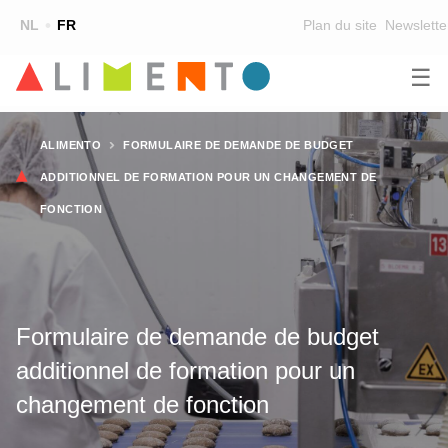
Top
NL
FR
Plan du site
Newslette
☰
Main
FORMATION
CHERCHER UNE FORMATION
Fil
navigation
ALIMENTO
FORMULAIRE DE DEMANDE DE BUDGET
FORMATEURS
d'Ariane
ADDITIONNEL DE FORMATION POUR UN CHANGEMENT DE
SUR ALIMENTO
FONCTION
EQUIPE
CONTACT
Formulaire de demande de budget
additionnel de formation pour un
changement de fonction