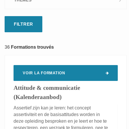
THÈMES
Digital learning
Sur mesure
Aptitudes personnelles
Bien-être au travail
Sécurité alimentaire & qualité
36
Formations trouvés
VOIR LA FORMATION
Attitude & communicatie
(Kalenderaanbod)
Assertief zijn kan je leren: het concept
assertiviteit en de basisattitudes worden in
deze opleiding besproken en je leert er hoe te
respecteren, een verzoek te formuleren, nee te