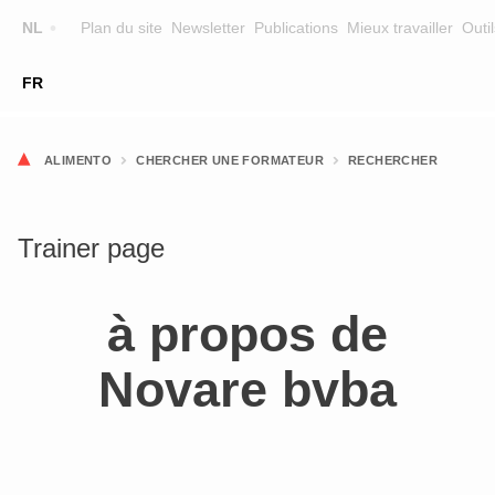
NL
Plan du site
Newsletter
Publications
Mieux travailler
Outil
☰
FR
FORMATION
CHERCHER UNE FORMATION
ALIMENTO
CHERCHER UNE FORMATEUR
RECHERCHER
FORMATEURS
SUR ALIMENTO
Trainer page
EQUIPE
à propos de
CONTACT
Novare bvba