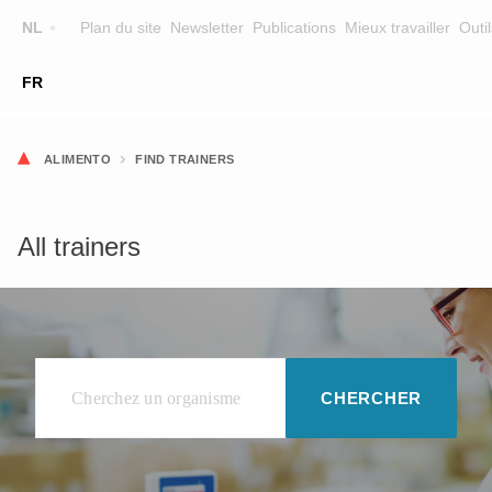
NL
Plan du site
Newsletter
Publications
Mieux travailler
Outil
☰
FR
FORMATION
CHERCHER UNE FORMATION
ALIMENTO
FIND TRAINERS
FORMATEURS
SUR ALIMENTO
All trainers
EQUIPE
CONTACT