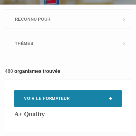
RECONNU POUR
Flandre
363
THÈMES
Wallonie
351
Bruxelles
330
Aptitudes commerciales
15
480
organismes trouvés
Aptitudes personnelles
85
Bien-être au travail
97
Boulangers
25
VOIR LE FORMATEUR
Digital Learning
3
Environnement
33
A+ Quality
Informatique
30
Langues
41