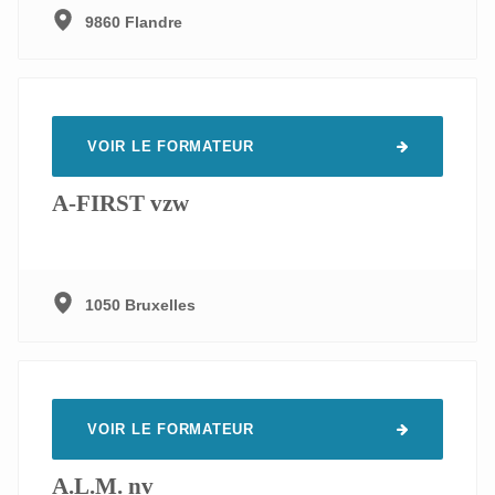
Logistique
94
9860 Flandre
Sécurité alimentaire & qualité
31
Sécurité au travail et ergonomie
193
Technique - Production - Maintenance
73
VOIR LE FORMATEUR
Technologie alimentaire
83
A-FIRST vzw
1050 Bruxelles
VOIR LE FORMATEUR
A.L.M. nv