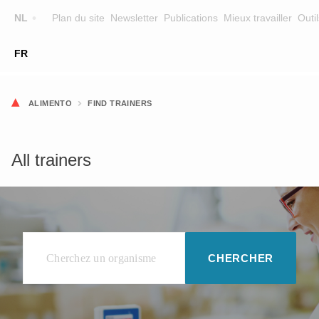
NL
Plan du site
Newsletter
Publications
Mieux travailler
Outil
☰
FR
FORMATION
CHERCHER UNE FORMATION
ALIMENTO
FIND TRAINERS
FORMATEURS
SUR ALIMENTO
All trainers
EQUIPE
CONTACT