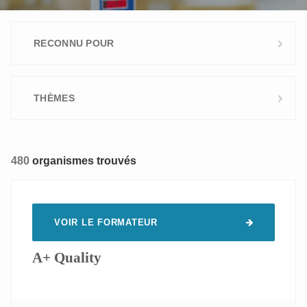
RECONNU POUR
Flandre
363
THÈMES
Wallonie
351
Bruxelles
330
Aptitudes commerciales
15
480
organismes trouvés
Aptitudes personnelles
85
Bien-être au travail
97
Boulangers
25
VOIR LE FORMATEUR
Digital Learning
3
Environnement
33
A+ Quality
Informatique
30
Langues
41