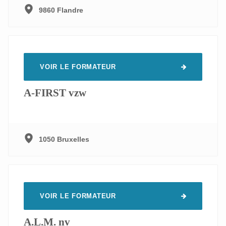
Logistique
94
9860 Flandre
Sécurité alimentaire & qualité
31
Sécurité au travail et ergonomie
193
Technique - Production - Maintenance
73
VOIR LE FORMATEUR
Technologie alimentaire
83
A-FIRST vzw
1050 Bruxelles
VOIR LE FORMATEUR
A.L.M. nv