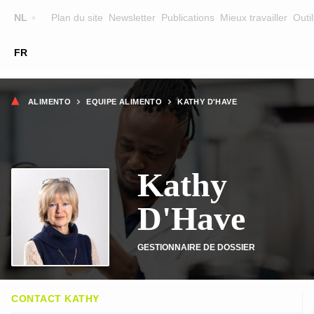
Top
NL
Plan du site
Newsletter
Publications
Mieux travailler
Outil
☰
FR
Main
FORMATION
CHERCHER UNE FORMATION
Fil
navigation
ALIMENTO
EQUIPE ALIMENTO
KATHY D'HAVE
FORMATEURS
d'Ariane
SUR ALIMENTO
Kathy
EQUIPE
CONTACT
D'Have
GESTIONNAIRE DE DOSSIER
CONTACT KATHY