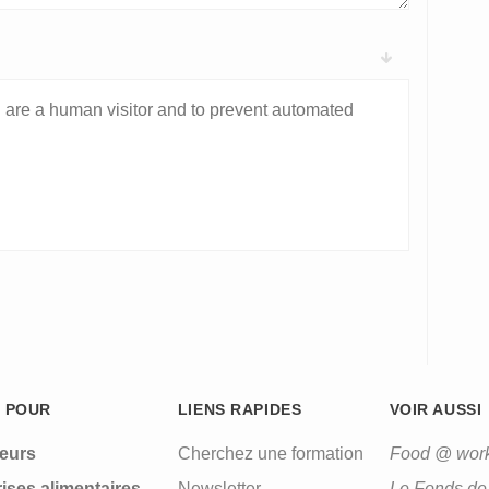
ou are a human visitor and to prevent automated
 POUR
LIENS RAPIDES
VOIR AUSSI
leurs
Cherchez une formation
Food @ wor
ises alimentaires
Newsletter
Le Fonds de 