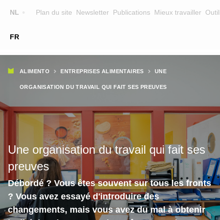
Top
NL
Plan du site
Newsletter
Publications
Mieux travailler
Outil
☰
FR
Main
FORMATION
CHERCHER UNE FORMATION
Fil
navigation
ALIMENTO
ENTREPRISES ALIMENTAIRES
UNE
FORMATEURS
d'Ariane
ORGANISATION DU TRAVAIL QUI FAIT SES PREUVES
SUR ALIMENTO
EQUIPE
CONTACT
Une organisation du travail qui fait ses
preuves
Débordé ? Vous êtes souvent sur tous les fronts
? Vous avez essayé d'introduire des
changements, mais vous avez du mal à obtenir