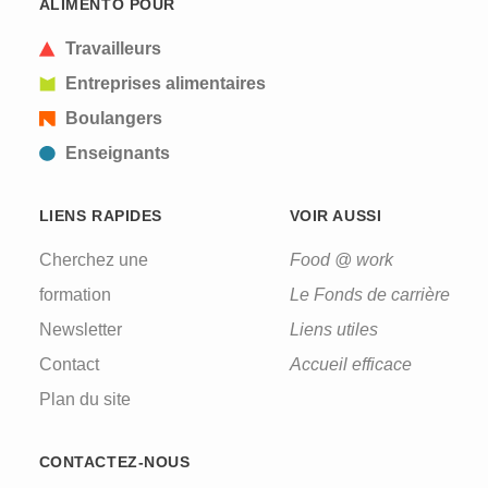
ALIMENTO POUR
a human visitor and to prevent automated spam
submissions.
Travailleurs
Entreprises alimentaires
Boulangers
Enseignants
LIENS RAPIDES
VOIR AUSSI
Cherchez une
Food @ work
formation
Le Fonds de carrière
Newsletter
Liens utiles
Contact
Accueil efficace
Plan du site
CONTACTEZ-NOUS