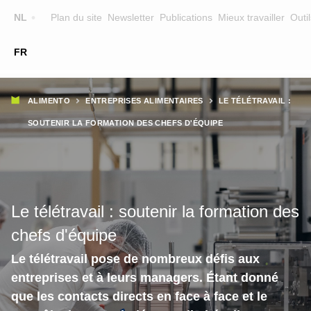
Top
NL
Plan du site
Newsletter
Publications
Mieux travailler
Outil
☰
FR
Main
FORMATION
CHERCHER UNE FORMATION
Fil
navigation
ALIMENTO
ENTREPRISES ALIMENTAIRES
LE TÉLÉTRAVAIL :
FORMATEURS
d'Ariane
SOUTENIR LA FORMATION DES CHEFS D'ÉQUIPE
SUR ALIMENTO
EQUIPE
CONTACT
Le télétravail : soutenir la formation des
chefs d'équipe
Le télétravail pose de nombreux défis aux
entreprises et à leurs managers. Étant donné
que les contacts directs en face à face et le